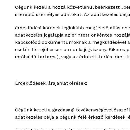
Cégünk kezeli a hozzá közvetlenül beérkezett „b
szereplő személyes adatokat. Az adatkezelés célja
érdeklődési körének leginkább megfelelő álláslehető
adatkezelés jogalapja az érintett önkéntes hozzájá
kapcsolódó dokumentumoknak a megküldésével adja 
esetén létrejöhessen a munkajogviszony. Sikeres p
(próbaidő tartama), vagy az érintett törlés iránti 
Érdeklődések, árajánlatkérések:
Cégünk kezeli a gazdasági tevékenységével össze
adatkezelés célja a cégünk felé érkező kérdések,