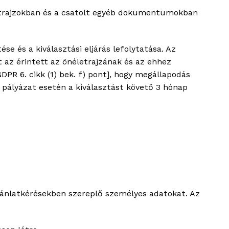
letrajzokban és a csatolt egyéb dokumentumokban
se és a kiválasztási eljárás lefolytatása. Az
t az érintett az önéletrajzának és az ehhez
R 6. cikk (1) bek. f) pont], hogy megállapodás
 pályázat esetén a kiválasztást követő 3 hónap
jánlatkérésekben szereplő személyes adatokat. Az