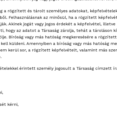
g a rögzített és tárolt személyes adatokat, képfelvételek
rből. Felhasználásnak az minősül, ha a rögzített képfelvé
ák. Akinek jogát vagy jogos érdekét a képfelvétel, illetv
ti, hogy az adatot a Társaság zárolja, tehát a tároláson k
rölje. Bíróság vagy más hatóság megkeresésére a rögzítet
kell küldeni. Amennyiben a bíróság vagy más hatóság me
m kerül sor, a rögzített képfelvételt, valamint más sze
.
ételekkel érintett személy jogosult a Társaság címzett ír
i,
sét kérni,