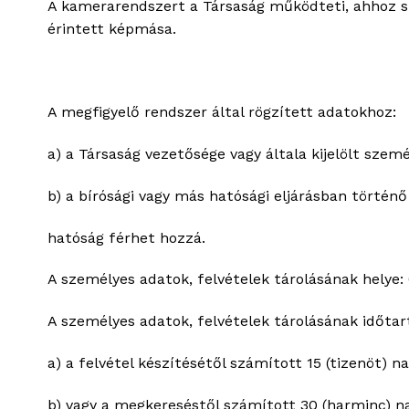
A kamerarendszert a Társaság működteti, ahhoz szo
érintett képmása.
A megfigyelő rendszer által rögzített adatokhoz:
a) a Társaság vezetősége vagy általa kijelölt szemé
b) a bírósági vagy más hatósági eljárásban történő
hatóság férhet hozzá.
A személyes adatok, felvételek tárolásának helye: 
A személyes adatok, felvételek tárolásának időta
a) a felvétel készítésétől számított 15 (tizenöt) na
b) vagy a megkereséstől számított 30 (harminc) na