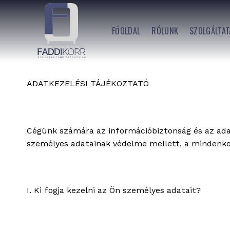
Skip
to
FŐOLDAL
RÓLUNK
SZOLGÁLTAT
content
ADATKEZELÉSI TÁJÉKOZTATÓ
Cégünk számára az információbiztonság és az ada
személyes adatainak védelme mellett, a mindenko
I. Ki fogja kezelni az Ön személyes adatait?