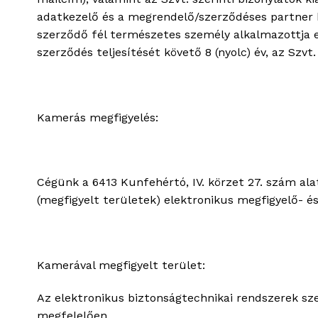
adatkezelő és a megrendelő/szerződéses partner k
szerződő fél természetes személy alkalmazottja es
szerződés teljesítését követő 8 (nyolc) év, az Szvt
Kamerás megfigyelés:
Cégünk a 6413 Kunfehértó, IV. körzet 27. szám al
(megfigyelt területek) elektronikus megfigyelő- é
Kamerával megfigyelt terület:
Az elektronikus biztonságtechnikai rendszerek sz
megfelelően.