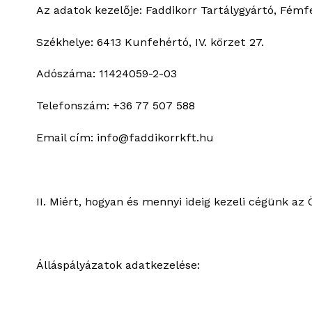
Az adatok kezelője: Faddikorr Tartálygyártó, Fémf
Székhelye: 6413 Kunfehértó, IV. körzet 27.
Adószáma: 11424059-2-03
Telefonszám: +36 77 507 588
Email cím: info@faddikorrkft.hu
II. Miért, hogyan és mennyi ideig kezeli cégünk az
Álláspályázatok adatkezelése: