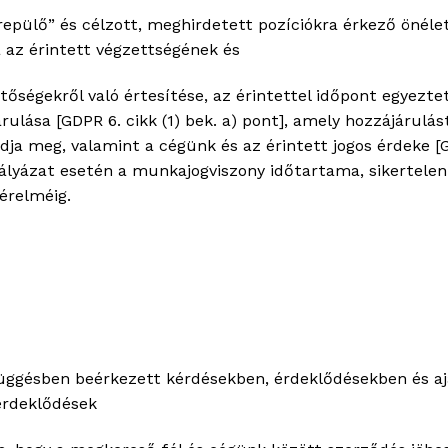
erepülő” és célzott, meghirdetett pozíciókra érkező öné
 az érintett végzettségének és
ségekről való értesítése, az érintettel időpont egyezteté
rulása [GDPR 6. cikk (1) bek. a) pont], amely hozzájárulás
meg, valamint a cégünk és az érintett jogos érdeke [GDP
ályázat esetén a munkajogviszony időtartama, sikertelen
kérelméig.
függésben beérkezett kérdésekben, érdeklődésekben és a
 érdeklődések