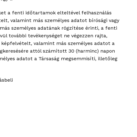
et a fenti időtartamok elteltével felhasználás
telt, valamint más személyes adatot bírósági vagy
e más személyes adatának rögzítése érinti, a fenti
ívül további tevékenységet ne végezzen rajta,
t képfelvételt, valamint más személyes adatot a
gkeresésére attól számított 30 (harminc) napon
mélyes adatot a Társaság megsemmisíti, illetőleg
ásbeli