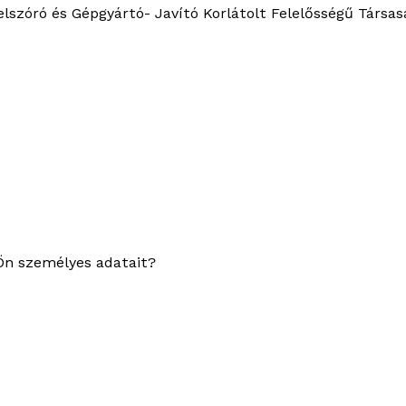
elszóró és Gépgyártó- Javító Korlátolt Felelősségű Társas
 Ön személyes adatait?