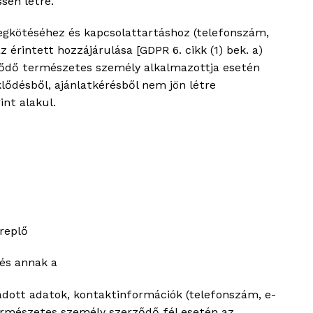
sen létre.
egkötéséhez és kapcsolattartáshoz (telefonszám,
rintett hozzájárulása [GDPR 6. cikk (1) bek. a)
klődő természetes személy alkalmazottja esetén
lődésből, ajánlatkérésből nem jön létre
int alakul.
replő
 és annak a
adott adatok, kontaktinformációk (telefonszám, e-
 természetes személy szerződő fél esetén az