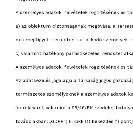
A személyes adatok, felvételek rögzítésének és tár
a) az objektum biztonságának megóvása, a Társasá
b) a megfigyelt területen tartózkodó személyek t
c) valamint hatékony panaszkezelési rendszer alk
A személyes adatok, felvételek rögzítésének és tár
Az adatkezelés jogalapja a Társaság jogos gazdasá
természetes személyeknek a személyes adatok kez
áramlásáról, valamint a 95/46/EK rendelet hatályo
továbbiakban: „GDPR”) 6. cikk (1) bekezdés f) pon