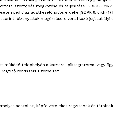
özötti szerződés megkötése és teljesítése [GDPR 6. cikk 
etén pedig az adatkezelő jogos érdeke [GDPR 6. cikk (1) 
. szerinti bizonylatok megőrzésére vonatkozó jogszabályi e
att működő telephelyén a kamera- piktogrammal vagy figy
s rögzítő rendszert üzemeltet.
emélyes adatokat, képfelvételeket rögzítenek és tárolnak