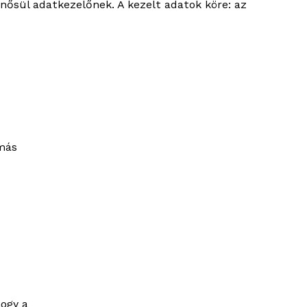
nősül adatkezelőnek. A kezelt adatok köre: az
 más
hogy a