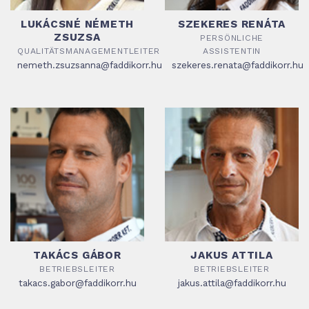
LUKÁCSNÉ NÉMETH
SZEKERES RENÁTA
ZSUZSA
PERSÖNLICHE
QUALITÄTSMANAGEMENTLEITER
ASSISTENTIN
nemeth.zsuzsanna@faddikorr.hu
szekeres.renata@faddikorr.hu
TAKÁCS GÁBOR
JAKUS ATTILA
BETRIEBSLEITER
BETRIEBSLEITER
takacs.gabor@faddikorr.hu
jakus.attila@faddikorr.hu