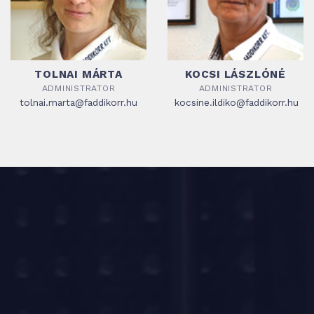
TOLNAI MÁRTA
KOCSI LÁSZLÓNÉ
ADMINISTRATOR
ADMINISTRATOR
tolnai.marta@faddikorr.hu
kocsine.ildiko@faddikorr.hu