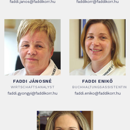
faddi.janos@faddikorr.hu
faddikorr@faddikorr.hu
FADDI JÁNOSNÉ
FADDI ENIKŐ
WIRTSCHAFTSANALYST
BUCHHALTUNGSASSISTENTIN
faddi.gyongyi@faddikorr.hu
faddi.eniko@faddikorr.hu