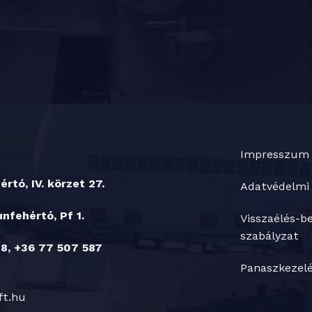
Impresszum
rtó, IV. körzet 27.
Adatvédelmi 
nfehértó, Pf 1.
Visszaélés-be
szabályzat
8, +36 77 507 587
Panaszkezelé
ft.hu