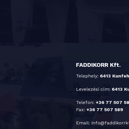
FADDIKORR Kft.
Telephely:
6413 Kunfehé
Levelezési cím:
6413 Ku
Telefon:
+36 77 507 58
Fax:
+36 77 507 589
Email:
info@faddikorrk