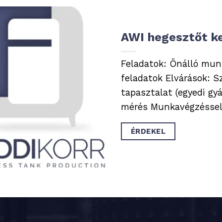
AWI hegesztőt k
Feladatok: Önálló mun
feladatok Elvárások: S
tapasztalat (egyedi gy
mérés Munkavégzéssel k
ÉRDEKEL