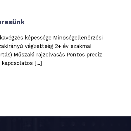
eresünk
kavégzés képessége Minőségellenőrzési
zakirányú végzettség 2+ év szakmai
ártás) Műszaki rajzolvasás Pontos precíz
apcsolatos [...]